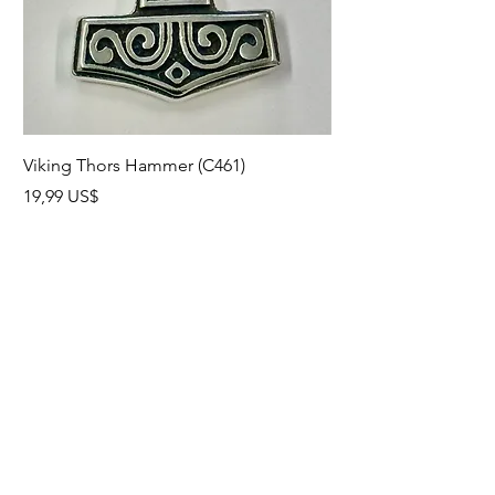
Viking Thors Hammer (C461)
Lord’s Prayer Crucifix
Precio
Precio
19,99 US$
19,99 US$