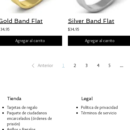
Gold Band Flat
Silver Band Flat
$34.95
$34.95
Agregar al carrito
Agregar al carrito
Anterior
1
2
3
4
5
...
Tienda
Legal
Tarjetas de regalo
Política de privacidad
Paquete de ciudadanos
Términos de servicio
encarcelados (órdenes de
prisión)
Anillos y Regalos